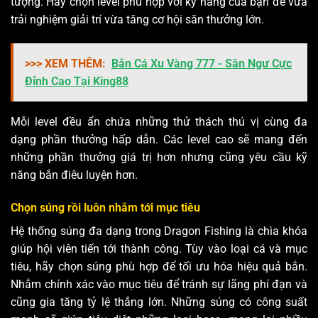
tượng. Hãy chọn level phù hợp với kỹ năng của bạn để vừa
trải nghiệm giải trí vừa tăng cơ hội săn thưởng lớn.
>>> XEM THÊM:
Bắn Cá Xu Vàng 777 - Săn Ngư Cực
Đỉnh Cao Tại King88
Mỗi level đều ẩn chứa những thử thách thú vị cùng đa
dạng phần thưởng hấp dẫn. Các level cao sẽ mang đến
những phần thưởng giá trị hơn nhưng cũng yêu cầu kỹ
năng bắn điêu luyện hơn.
Chọn súng rồi luôn nhắm tới mục tiêu
Hệ thống súng đa dạng trong Dragon Fishing là chìa khóa
giúp hội viên tiến tới thành công. Tùy vào loại cá và mục
tiêu, hãy chọn súng phù hợp để tối ưu hóa hiệu quả bắn.
Nhắm chính xác vào mục tiêu để tránh sự lãng phí đạn và
cũng gia tăng tỷ lệ thắng lớn. Những súng có công suất