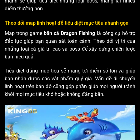
mạnh sẽ giúp tiêu diệt những loại boss, mang lại nhiều
điểm thưởng hơn.
Theo dõi map linh hoạt để tiêu diệt mục tiêu nhanh gọn
Map trong game
bắn cá Dragon Fishing
là công cụ hỗ trợ
đắc lực giúp bạn quan sát toàn cảnh. Theo dõi vị trí của
những loại cá giá trị cao và boss để xây dựng chiến lược
bắn hiệu quả.
Tiêu diệt đúng mục tiêu sẽ mang tới điểm số lớn và giúp
bạn nhận được các vật phẩm quý giá. Vấn đề di chuyển
linh hoạt trên bản đồ cũng góp phần giúp mọi người tránh
khỏi mọi mục tiêu khó hoặc không đáng bắn.