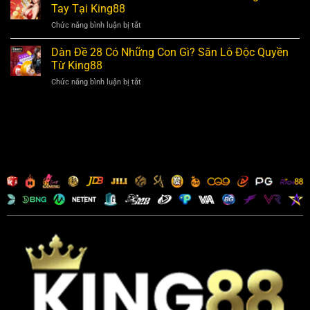
Mỹ
Cược
Tay Tại King88
–
Thắng
ở
Chức năng bình luận bị tắt
Chiến
Siêu
Cách
Kê
Lớn
Vào
Dàn Đề 28 Có Những Con Gì? Săn Lô Độc Quyền
Tung
Tại
Tiền
Đòn
Từ King88
King88
Nuôi
Hiểm,
ở
Chức năng bình luận bị tắt
Dàn
Lộc
Dàn
Đề
Lá
Đề
36
Về
28
Con
Đầy
Có
Thắng
Tay
Những
Đều
Con
Tay
Gì?
Tại
Săn
King88
Lô
Độc
Quyền
Từ
King88