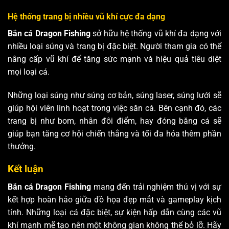
Hệ thống trang bị nhiều vũ khí cực đa dạng
Bắn cá Dragon Fishing
sở hữu hệ thống vũ khí đa dạng với
nhiều loại súng và trang bị đặc biệt. Người tham gia có thể
nâng cấp vũ khí để tăng sức mạnh và hiệu quả tiêu diệt
mọi loại cá.
Những loại súng như súng cơ bản, súng laser, súng lưới sẽ
giúp hội viên linh hoạt trong việc săn cá. Bên cạnh đó, các
trang bị như bom, nhân đôi điểm, hay đóng băng cá sẽ
giúp bạn tăng cơ hội chiến thắng và tối đa hóa thêm phần
thưởng.
Kết luận
Bắn cá Dragon Fishing
mang đến trải nghiệm thú vị với sự
kết hợp hoàn hảo giữa đồ họa đẹp mắt và gameplay kịch
tính. Những loại cá đặc biệt, sự kiện hấp dẫn cùng các vũ
khí mạnh mẽ tạo nên một không gian không thể bỏ lỡ. Hãy