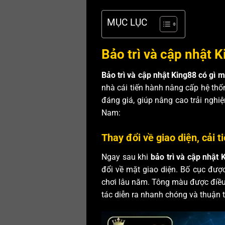
MỤC LỤC
Bảo trì và cập nhật 
Bảo trì và cập nhật King88 có gì 
nhà cái tiến hành nâng cấp hệ th
đáng giá, giúp nâng cao trải nghi
Nam:
Thay đổi về giao diện, cải 
Ngay sau khi
bảo trì và cập nhật 
đổi về mặt giao diện. Bố cục được
chơi lâu năm. Tông màu được điều 
tác diễn ra nhanh chóng và thuận t