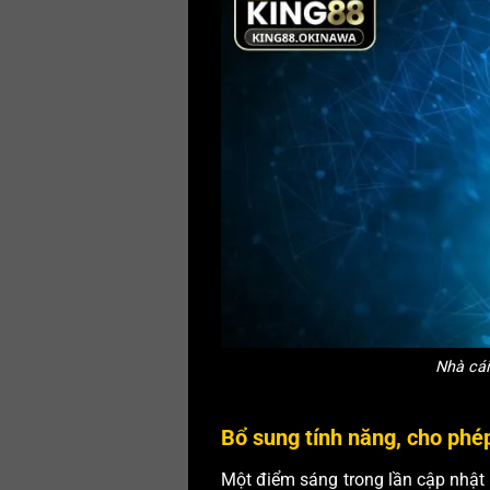
Nhà cái
Bổ sung tính năng, cho phé
Một điểm sáng trong lần cập nhật 