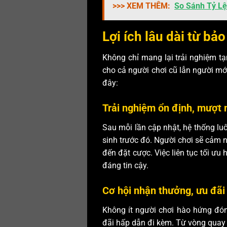
>>> XEM THÊM:
So Sánh Tỷ Lệ
Lợi ích lâu dài từ bả
Không chỉ mang lại trải nghiệm tạ
cho cả người chơi cũ lẫn người mớ
đây:
Trải nghiệm ổn định, mượt m
Sau mỗi lần cập nhật, hệ thống luô
sinh trước đó. Người chơi sẽ cảm 
đến đặt cược. Việc liên tục tối ưu
đáng tin cậy.
Cơ hội nhận thưởng, ưu đãi
Không ít người chơi hào hứng đón
đãi hấp dẫn đi kèm. Từ vòng quay