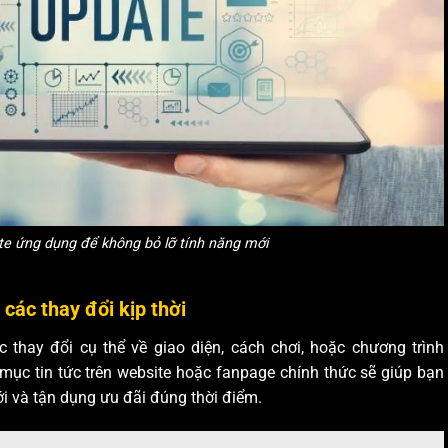
e ứng dụng để không bỏ lỡ tính năng mới
 các thay đổi kịp thời
thay đổi cụ thể về giao diện, cách chơi, hoặc chương trình
mục tin tức trên website hoặc fanpage chính thức sẽ giúp bạn
i và tận dụng ưu đãi đúng thời điểm.