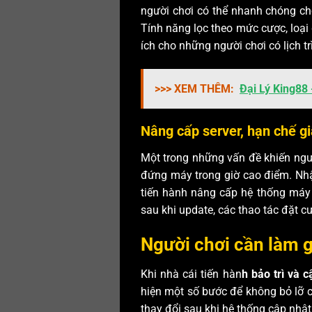
người chơi có thể nhanh chóng ch
Tính năng lọc theo mức cược, loại 
ích cho những người chơi có lịch tr
>>> XEM THÊM:
Đại Lý King88
Nâng cấp server, hạn chế gi
Một trong những vấn đề khiến người
đứng máy trong giờ cao điểm. Nh
tiến hành nâng cấp hệ thống máy 
sau khi update, các thao tác đặt c
Người chơi cần làm g
Khi nhà cái tiến hàn
h bảo trì và 
hiện một số bước để không bỏ lỡ c
thay đổi sau khi hệ thống cập nhật