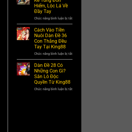
Kê Tung Đòn
Trận
–
Hiểm, Lộc Lá Về
Bí
Đầy Tay
Kíp
Đặt
ở
Chức năng bình luận bị tắt
Cược
Đá
Thắng
Gà
Cách Vào Tiền
Siêu
Mỹ
Nuôi Dàn Đề 36
Lớn
–
Con Thắng Đều
Tại
Chiến
Tay Tại King88
King88
Kê
Tung
ở
Chức năng bình luận bị tắt
Đòn
Cách
Hiểm,
Vào
Dàn Đề 28 Có
Lộc
Tiền
Những Con Gì?
Lá
Nuôi
Săn Lô Độc
Về
Dàn
Quyền Từ King88
Đầy
Đề
Tay
36
ở
Chức năng bình luận bị tắt
Con
Dàn
Thắng
Đề
Đều
28
Tay
Có
Tại
Những
King88
Con
Gì?
Săn