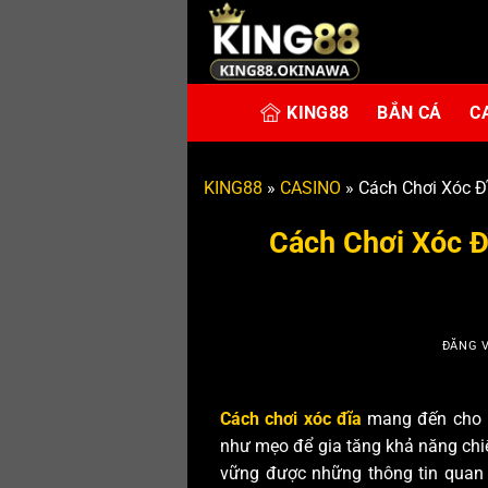
Bỏ
qua
nội
dung
KING88
BẮN CÁ
C
KING88
»
CASINO
»
Cách Chơi Xóc Đ
Cách Chơi Xóc Đ
ĐĂNG 
Cách chơi xóc đĩa
mang đến cho h
như mẹo để gia tăng khả năng chi
vững được những thông tin quan t