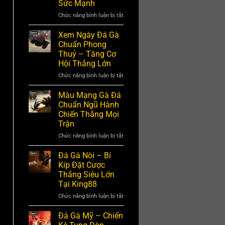
Sức Mạnh
ở
Chức năng bình luận bị tắt
Gà
Chọi
Xem Ngày Đá Gà
Đẹp
Chuẩn Phong
Nhất
Thuỷ – Tăng Cơ
Thế
Hội Thắng Lớn
Giới
Khiến
ở
Chức năng bình luận bị tắt
Sân
Xem
Đấu
Ngày
Màu Mạng Gà Đá
Nổ
Đá
Chuẩn Ngũ Hành
Bừng
Gà
Chiến Thắng Mọi
Sức
Chuẩn
Trận
Mạnh
Phong
Thuỷ
ở
Chức năng bình luận bị tắt
–
Màu
Tăng
Mạng
Đá Gà Nòi – Bí
Cơ
Gà
Kíp Đặt Cược
Hội
Đá
Thắng Siêu Lớn
Thắng
Chuẩn
Tại King88
Lớn
Ngũ
Hành
ở
Chức năng bình luận bị tắt
Chiến
Đá
Thắng
Gà
Đá Gà Mỹ – Chiến
Mọi
Nòi