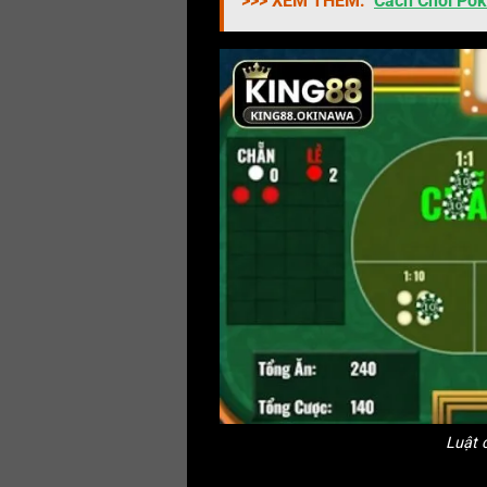
>>> XEM THÊM:
Cách Chơi Pok
Luật 