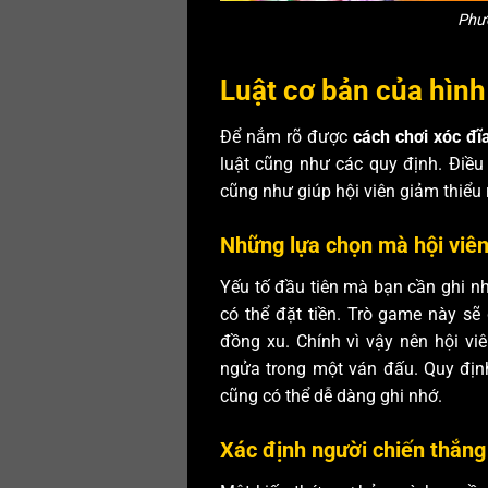
Phươ
Luật cơ bản của hình
Để nắm rõ được
cách chơi xóc đĩ
luật cũng như các quy định. Điều
cũng như giúp hội viên giảm thiểu
Những lựa chọn mà hội viên
Yếu tố đầu tiên mà bạn cần ghi n
có thể đặt tiền. Trò game này s
đồng xu. Chính vì vậy nên hội vi
ngửa trong một ván đấu. Quy địn
cũng có thể dễ dàng ghi nhớ.
Xác định người chiến thắng