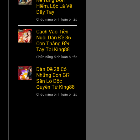
Kê Tung Đòn
Trận
–
Hiểm, Lộc Lá Về
Bí
Đầy Tay
Kíp
Đặt
ở
Chức năng bình luận bị tắt
Cược
Đá
Thắng
Gà
Cách Vào Tiền
Siêu
Mỹ
Nuôi Dàn Đề 36
Lớn
–
Con Thắng Đều
Tại
Chiến
Tay Tại King88
King88
Kê
Tung
ở
Chức năng bình luận bị tắt
Đòn
Cách
Hiểm,
Vào
Dàn Đề 28 Có
Lộc
Tiền
Những Con Gì?
Lá
Nuôi
Săn Lô Độc
Về
Dàn
Quyền Từ King88
Đầy
Đề
Tay
36
ở
Chức năng bình luận bị tắt
Con
Dàn
Thắng
Đề
Đều
28
Tay
Có
Tại
Những
King88
Con
Gì?
Săn