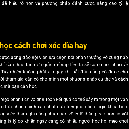
 để hiểu rõ hơn về phương pháp đánh cược nâng cao tỷ lệ
 học cách chơi xóc đĩa hay
 được đông đảo hội viên lựa chọn bởi phần thưởng vô cùng hấp
hỉ cần thao tác đơn giản để nạp tiền là sẽ có cơ hội nhận về
 Tuy nhiên không phải ai ngay khi bắt đầu cũng có được cho
ười tham gia cần có cho mình một phương pháp cụ thể và
cách
ức mà bạn cần học.
o phân tích và tính toán kết quả có thể xảy ra trong một ván
heo lựa chọn chính xác nhất dựa trên phân tích logic khoa học.
ng việc tham gia cũng như nhận về tỷ lệ thắng cao hơn so với
ng là lý do khiến ngày càng có nhiều người học hỏi mẹo chơi
.