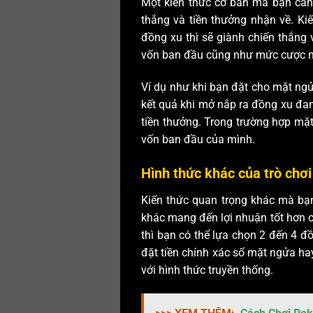
Một kiến thức cơ bản mà bạn cầ
thắng và tiền thưởng nhận về. K
đồng xu thì sẽ giành chiến thắng 
vốn ban đầu cũng như mức cược n
Ví dụ như khi bạn đặt cho mặt ngửa
kết quả khi mở nắp ra đồng xu đa
tiền thưởng. Trong trường hợp mặt
vốn ban đầu của mình.
Hình thức khác của trò chơi
Kiến thức quan trọng khác mà b
khác mang đến lợi nhuận tốt hơn c
thì bạn có thể lựa chọn 2 đến 4 đ
đặt tiền chính xác số mặt ngửa ha
với hình thức truyền thống.