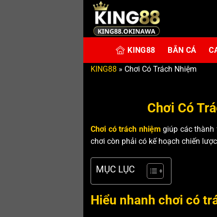
Bỏ
qua
nội
dung
KING88
BẮN CÁ
C
KING88
»
Chơi Có Trách Nhiệm
Chơi Có Tr
Chơi có trách nhiệm
giúp các thành 
chơi còn phải có kế hoạch chiến lược 
MỤC LỤC
Hiểu nhanh chơi có tr