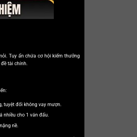
t mỏi. Tuy ẩn chứa cơ hội kiếm thưởng
đề tài chính.
yến:
g, tuyệt đối không vay mượn.
á nhiều cho 1 ván đấu.
 nặng nề.