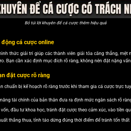
Bỏ túi lời khuyên để cá cược thêm hiệu quả
 động cá cược online
ình thức giải trí giúp các thành viên giải tỏa căng thẳng, mệ
 ro. Bạn cần xác định mục đích rõ ràng, không nên đặt nặng vấn 
ạn đặt cược rõ ràng
ần chuẩn bị kế hoạch rõ ràng trước khi tham gia cá cược trực tu
 năng tài chính của bản thân đưa ra định mức ngân sách rõ ràn
vốn, đầu tư khoa học, tránh đặt cược theo cảm xúc, vào tiền qu
uất thắng thua, tỉnh táo dừng đúng thời điểm để tránh tổn thất