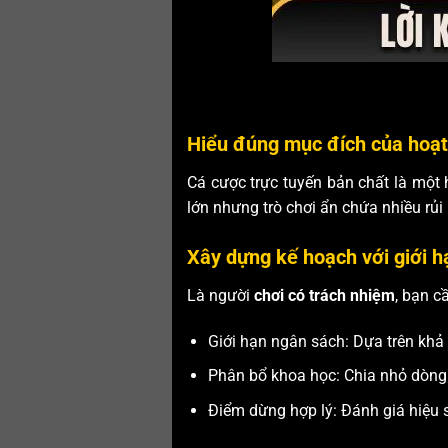
Hiểu đúng mục đích của hoạt
Cá cược trực tuyến bản chất là một h
lớn nhưng trò chơi ẩn chứa nhiều rủi
Xây dựng kế hoạch với giới h
Là người
chơi có trách nhiệm
, bạn c
Giới hạn ngân sách: Dựa trên khả
Phân bổ khoa học: Chia nhỏ dòng 
Điểm dừng hợp lý: Đánh giá hiệu s