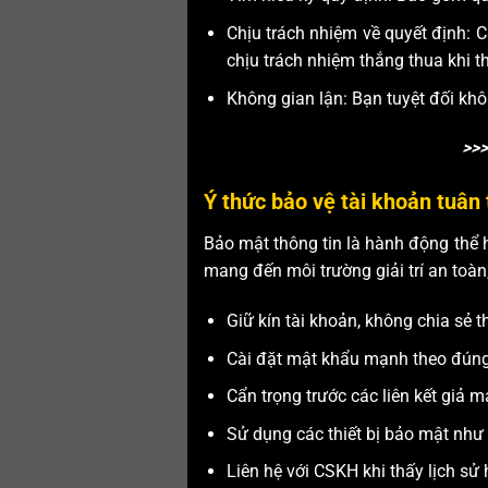
Chịu trách nhiệm về quyết định:
chịu trách nhiệm thắng thua khi t
Không gian lận: Bạn tuyệt đối kh
>>
Ý thức bảo vệ tài khoản tuân
Bảo mật thông tin là hành động thể 
mang đến môi trường giải trí an toà
Giữ kín tài khoản, không chia sẻ t
Cài đặt mật khẩu mạnh theo đúng đ
Cẩn trọng trước các liên kết giả 
Sử dụng các thiết bị bảo mật như 
Liên hệ với CSKH khi thấy lịch sử 