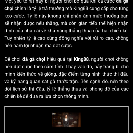
Một yếu tố rất hay bị người chơi bỏ qua khi cá cược
đá gà
chọi
chính là tỷ lệ trả thưởng mà King88 cung cấp cho từng
kèo cược. Tỷ lệ này không chỉ phản ánh mức thưởng bạn
sẽ nhận được nếu thắng, mà còn gián tiếp thể hiện nhận
định của nhà cái về khả năng thắng thua của hai chiến kê.
Tuy nhiên tỷ lệ cao cũng đồng nghĩa với rủi ro cao, không
nên ham lợi nhuận mà đặt cược.
Để chơi
đá gà chọi
hiệu quả tại
King88
, người chơi không
nên đặt cược theo cảm tính. Thay vào đó, hãy trang bị cho
mình kiến thức về giống, đặc điểm từng hình thức thi đấu
và kỹ năng quan sát gà trước trận. Bên cạnh đó, nên theo
dõi lịch sử thi đấu, tỷ lệ thắng thua và phong độ của các
chiến kê để đưa ra lựa chọn thông minh.