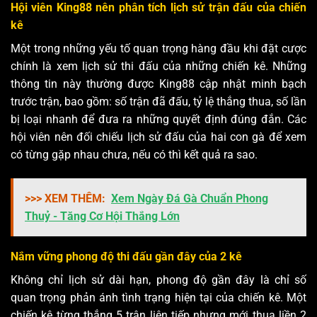
Hội viên King88 nên phân tích lịch sử trận đấu của chiến
kê
Một trong những yếu tố quan trọng hàng đầu khi đặt cược
chính là xem lịch sử thi đấu của những chiến kê. Những
thông tin này thường được King88 cập nhật minh bạch
trước trận, bao gồm: số trận đã đấu, tỷ lệ thắng thua, số lần
bị loại nhanh để đưa ra những quyết định đúng đắn. Các
hội viên nên đối chiếu lịch sử đấu của hai con gà để xem
có từng gặp nhau chưa, nếu có thì kết quả ra sao.
>>> XEM THÊM:
Xem Ngày Đá Gà Chuẩn Phong
Thuỷ - Tăng Cơ Hội Thắng Lớn
Nắm vững phong độ thi đấu gần đây của 2 kê
Không chỉ lịch sử dài hạn, phong độ gần đây là chỉ số
quan trọng phản ánh tình trạng hiện tại của chiến kê. Một
chiến kê từng thắng 5 trận liên tiếp nhưng mới thua liền 2