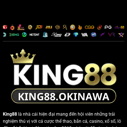
28
Con
Đầy
Có
Thắng
Tay
Những
Đều
Con
Tay
Gì?
Tại
Săn
King88
Lô
Độc
Quyền
Từ
King88
King88
là nhà cái hiện đại mang đến hội viên những trải
nghiệm thú vị với cá cược thể thao, bắn cá, casino, xổ số, lô