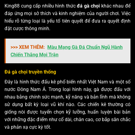
King88 cung cấp nhiều hình thức
đá gà chọi
khác nhau để
đáp ứng mọi sở thích và kinh nghiệm của người chơi. Việc
hiểu rõ từng loại là yếu tố tiên quyết để đưa ra quyết định
đặt cược thông minh.
>>> XEM THÊM:
Màu Mạng Gà Đá Chuẩn Ngũ Hành
Chiến Thắng Mọi Trận
Đá gà chọi truyền thống
Đây là hình thức đấu kê phổ biến nhất Việt Nam và một số
nước Đông Nam Á. Trong loại hình này, gà được đấu với
nhau bằng chính sức mạnh, kỹ năng và bản lĩnh mà không
sử dụng bất kỳ loại vũ khí nào. Các chiến kê thường có
giống nòi được tuyển chọn kỹ lưỡng, huấn luyện bài bản
với những đặc điểm như cổ dài, chân cao, cơ bắp săn chắc
và phản xạ cực kỳ tốt.