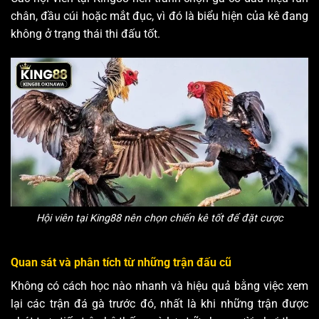
chân, đầu cúi hoặc mắt đục, vì đó là biểu hiện của kê đang
không ở trạng thái thi đấu tốt.
Hội viên tại King88 nên chọn chiến kê tốt để đặt cược
Quan sát và phân tích từ những trận đấu cũ
Không có cách học nào nhanh và hiệu quả bằng việc xem
lại các trận đá gà trước đó, nhất là khi những trận được