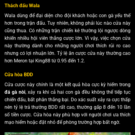
Thách đấu Wala
Wala dùng để đại diện cho đội khách hoặc con gà yếu thế
hơn trong trận đấu. Tuy nhiên, không phải lúc nào cửa này
cũng thua. Có những trận chiến kê thường lội ngược dòng
khiến nhiều hội viên thắng cược lớn. Vì vậy, việc chọn cửa
này thường dành cho những người chơi thích rủi ro cao
nhưng có lợi nhuận lớn. Tỷ lệ ăn cược cửa này thường cao
hơn Meron tại King88 từ 0.95 đến 1.2.
Cửa hòa BDD
Cửa cược này chính là một kết quả hòa cực kỳ hiếm trong
đá gà nòi
, xảy ra khi cả hai con gà đều không thể tiếp tục
chiến đấu, bất phân thắng bại. Do xác suất xảy ra cực thấp
nên tỷ lệ trả thưởng BDD rất cao, thường gấp 8 đến 10 lần
số tiền cược. Cửa hòa này phù hợp với người chơi ưa thích
mạo hiểm hoặc đặt nhỏ để phòng trường hợp bất ngờ.