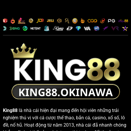
Tay
Những
Đều
Con
Tay
Gì?
Tại
Săn
King88
Lô
Độc
Quyền
Từ
King88
King88
là nhà cái hiện đại mang đến hội viên những trải
nghiệm thú vị với cá cược thể thao, bắn cá, casino, xổ số, lô
đề, nổ hũ. Hoạt động từ năm 2013, nhà cái đã nhanh chóng