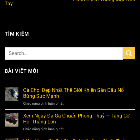
Tay
TÌM KIẾM
BÀI VIẾT MỚI
Gà Chọi Đẹp Nhất Thế Giới Khiến Sân Đấu Nổ
Bừng Sức Mạnh
ở
Chức năng bình luận bị tắt
Gà
Chọi
Xem Ngày Đá Gà Chuẩn Phong Thuỷ – Tăng Cơ
Đẹp
Hội Thắng Lớn
Nhất
ở
Chức năng bình luận bị tắt
Thế
Xem
Giới
Ngày