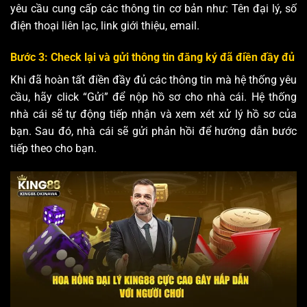
yêu cầu cung cấp các thông tin cơ bản như: Tên đại lý, số
điện thoại liên lạc, link giới thiệu, email.
Bước 3: Check lại và gửi thông tin đăng ký đã điền đầy đủ
Khi đã hoàn tất điền đầy đủ các thông tin mà hệ thống yêu
cầu, hãy click “Gửi” để nộp hồ sơ cho nhà cái. Hệ thống
nhà cái sẽ tự động tiếp nhận và xem xét xử lý hồ sơ của
bạn. Sau đó, nhà cái sẽ gửi phản hồi để hướng dẫn bước
tiếp theo cho bạn.