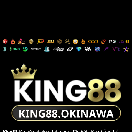
Lộc
Dàn
Đề
Lá
Đề
36
Về
28
Con
Đầy
Có
Thắng
Tay
Những
Đều
Con
Tay
Gì?
Tại
Săn
King88
Lô
Độc
Quyền
Từ
King88
King88
là nhà cái hiện đại mang đến hội viên những trải