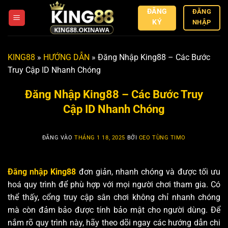
Bỏ
ĐĂNG
ĐĂNG
qua
KÝ
NHẬP
nội
dung
KING88
»
HƯỚNG DẪN
»
Đăng Nhập King88 – Các Bước
Truy Cập ID Nhanh Chóng
Đăng Nhập King88 – Các Bước Truy
Cập ID Nhanh Chóng
ĐĂNG VÀO
THÁNG 1 18, 2025
BỞI
CEO TÙNG TIMO
Đăng nhập King88
đơn giản, nhanh chóng và được tối ưu
hoá quy trình để phù hợp với mọi người chơi tham gia. Có
thể thấy, cổng truy cập sân chơi không chỉ nhanh chóng
mà còn đảm bảo được tính bảo mật cho người dùng. Để
nắm rõ quy trình này, hãy theo dõi ngay các hướng dẫn chi