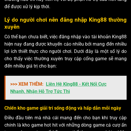
để được xử lý kịp thời.
Lý do người chơi nên đăng nhập King88 thường
xuyên
Có thể bạn chưa biết, việc đăng nhập vào tài khoản King88
hiện nay đang được khuyến cáo nhiều bởi mang đến nhiều
lợi ích thiết thực cho người chơi. Dưới đây là một số lý do
cho thấy việc thường xuyên truy cập cổng game sẽ mang
đến nhiều giá trị cho bạn:
>>> XEM THÊM:
Liên Hệ King88 - Kết Nối Cực
Nhanh, Nhận Hỗ Trợ Tức Thì
Chiến kho game giải trí sống động và hấp dẫn mỗi ngày
Điều đầu tiên mà nhà cái mang đến cho bạn khi truy cập
chính là kho game hot hit với những dòng game cá cượ ấn