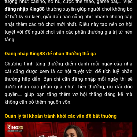
tượng như: casino, nổ hũ, cược thể thao, game bài,… Việc
đăng nhập King88
thường xuyên giúp người chơi không bỏ
lỡ bất kỳ sự kiện, giải đấu nào cũng như nhanh chóng cập
nhật thêm các trò chơi mới nhất. Điều này tạo nên cơ hội
tuyệt vời để người chơi săn các phần thưởng giá trị từ nền
tảng.
Đăng nhập King88 để nhận thưởng thả ga
Chương trình tăng thưởng điểm danh mỗi ngày của nhà
cái cũng được xem là cơ hội tuyệt vời để tích luỹ phần
thưởng hấp dẫn. Bạn chỉ cần đăng nhập mỗi ngày thì sẽ
được nhận các phần quà như: Tiền thưởng, ưu đãi độc
quyền,… giúp bạn tăng thêm vơ hội thắng đáng kể mà
không cần bỏ thêm nguồn vốn.
Quản lý tài khoản tránh khỏi các vấn đề bất thường