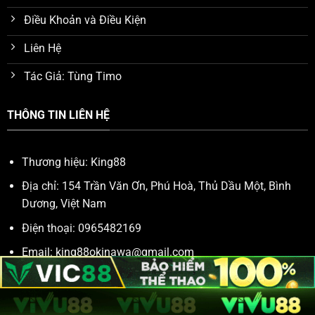
Điều Khoản và Điều Kiện
Liên Hệ
Tác Giả: Tùng Timo
THÔNG TIN LIÊN HỆ
Thương hiệu: King88
Địa chỉ: 154 Trần Văn Ơn, Phú Hoà, Thủ Dầu Một, Bình
Dương, Việt Nam
Điện thoại: 0965482169
Email:
king88okinawa@gmail.com
Website:
https://king88ac.com/
Post Code: 700000