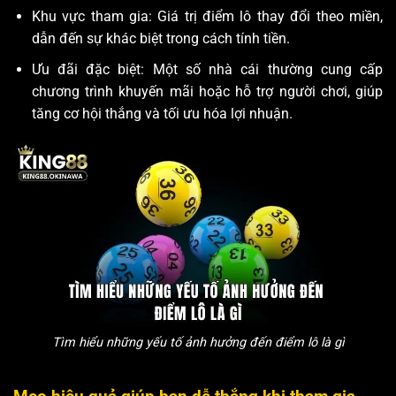
Khu vực tham gia: Giá trị điểm lô thay đổi theo miền,
dẫn đến sự khác biệt trong cách tính tiền.
Ưu đãi đặc biệt: Một số nhà cái thường cung cấp
chương trình khuyến mãi hoặc hỗ trợ người chơi, giúp
tăng cơ hội thắng và tối ưu hóa lợi nhuận.
Tìm hiểu những yếu tố ảnh hưởng đến điểm lô là gì