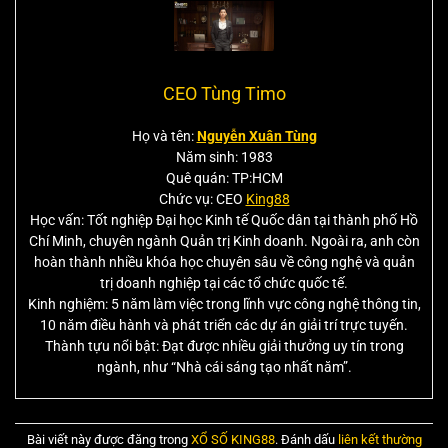
CEO Tùng Timo
Họ và tên:
Nguyễn Xuân Tùng
Năm sinh: 1983
Quê quán: TP:HCM
Chức vụ: CEO
King88
Học vấn: Tốt nghiệp Đại học Kinh tế Quốc dân tại thành phố Hồ
Chí Minh, chuyên ngành Quản trị Kinh doanh. Ngoài ra, anh còn
hoàn thành nhiều khóa học chuyên sâu về công nghệ và quản
trị doanh nghiệp tại các tổ chức quốc tế.
Kinh nghiệm: 5 năm làm việc trong lĩnh vực công nghệ thông tin,
10 năm điều hành và phát triển các dự án giải trí trực tuyến.
Thành tựu nổi bật: Đạt được nhiều giải thưởng uy tín trong
ngành, như “Nhà cái sáng tạo nhất năm”.
Bài viết này được đăng trong
XỔ SỐ KING88
. Đánh dấu
liên kết thường