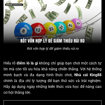
Rót vốn hợp lý để giảm thiểu rủi ro
Hiểu rõ
điểm lô là gì
không chỉ giúp bạn chơi một cách tự
tin mà còn tối ưu hóa khả năng chiến thắng. Với hệ thống
minh bạch và đa dạng hình thức chơi,
Nhà cái King88
chính là địa chỉ lý tượng để bạn thử sức và trải nghiệm.
Hãy áp dụng ngày những kiến thức vừa học để nâng cao
cơ hội thắng lớn.