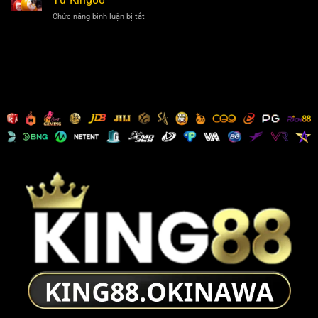
Nuôi
Hiểm,
ở
Chức năng bình luận bị tắt
Dàn
Lộc
Dàn
Đề
Lá
Đề
36
Về
28
Con
Đầy
Có
Thắng
Tay
Những
Đều
Con
Tay
Gì?
Tại
Săn
King88
Lô
Độc
Quyền
Từ
King88