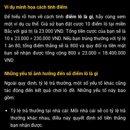
Ví dụ minh họa cách tính điểm
Để hiểu rõ hơn về cách tính
điểm lô là gì
, hãy cùng xem
một ví dụ cụ thể. Giả sử bạn đặt cược 10 điểm lô tại miền
Bắc với giá trị là 23.000 VND. Tổng tiền cược của bạn sẽ là
10 x 23.000 = 230.000 VND. Nếu bạn trúng thưởng với tỷ lệ
1 ăn 80, tổng điểm thắng sẽ là 800 và quy đổi ra tiền mặt
bạn sẽ nhận được tổng cộng 800 x 23.000 = 18.400.000
VND.
Những yếu tố ảnh hưởng đến số điểm lô là gì
Ngoài quy định, tỷ lệ trả thưởng, một số yếu tố khác cũng
tác động đến kết quả chơi lô đề. Những yếu tố này bao
gồm:
Tỷ lệ trả thưởng tại nhà cái: Mỗi nhà cái sẽ có tỷ lệ trả
thưởng khác nhau, điều này quyết định số tiền thắng
bạn nhận được.