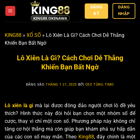
Bỏ
ĐĂNG
ĐĂNG
qua
KÝ
NHẬP
nội
dung
KING88
»
XỔ SỐ
»
Lô Xiên Là Gì? Cách Chơi Dễ Thắng
Khiến Bạn Bất Ngờ
Lô Xiên Là Gì? Cách Chơi Dễ Thắng
Khiến Bạn Bất Ngờ
ĐĂNG VÀO
THÁNG 1 21, 2025
BỞI
CEO TÙNG TIMO
Lô xiên là gì
mà lại được đông đảo người chơi lô đề yêu
thích? Hình thức này đòi hỏi bạn chọn một nhóm số để
cược, thay vì chỉ một con số. Phương pháp này không chỉ
tăng cơ hội thắng mà còn giúp bạn khám phá sự hấp dẫn
của các con số may mắn. Theo
King88
, đây chính là một