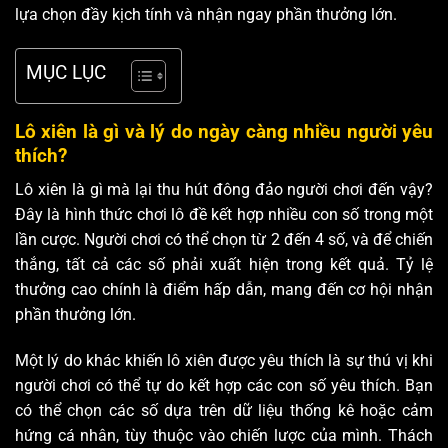
lựa chọn đầy kịch tính và nhận ngay phần thưởng lớn.
MỤC LỤC
Lô xiên là gì và lý do ngày càng nhiều người yêu
thích?
Lô xiên là gì mà lại thu hút đông đảo người chơi đến vậy?
Đây là hình thức chơi lô đề kết hợp nhiều con số trong một
lần cược. Người chơi có thể chọn từ 2 đến 4 số, và để chiến
thắng, tất cả các số phải xuất hiện trong kết quả. Tỷ lệ
thưởng cao chính là điểm hấp dẫn, mang đến cơ hội nhận
phần thưởng lớn.
Một lý do khác khiến lô xiên được yêu thích là sự thú vị khi
người chơi có thể tự do kết hợp các con số yêu thích. Bạn
có thể chọn các số dựa trên dữ liệu thống kê hoặc cảm
hứng cá nhân, tùy thuộc vào chiến lược của mình. Thách