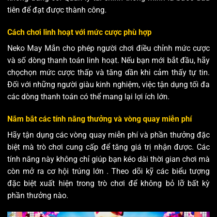
tiên để đạt được thành công.
Cách chơi linh hoạt với mức cược phù hợp
Neko May Mắn cho phép người chơi điều chỉnh mức cược
và số dòng thanh toán linh hoạt. Nếu bạn mới bắt đầu, hãy
chọchọn mức cược thấp và tăng dần khi cảm thấy tự tin.
Đối với những người giàu kinh nghiệm, việc tận dụng tối đa
các dòng thanh toán có thể mang lại lợi ích lớn.
Nắm bắt các tính năng thưởng và vòng quay miễn phí
Hãy tận dụng các vòng quay miễn phí và phần thưởng đặc
biệt mà trò chơi cung cấp để tăng giá trị nhận được. Các
tính năng này không chỉ giúp bạn kéo dài thời gian chơi mà
còn mở ra cơ hội trúng lớn . Theo dõi kỹ các biểu tượng
đặc biệt xuất hiện trong trò chơi để không bỏ lỡ bất kỳ
phần thưởng nào.