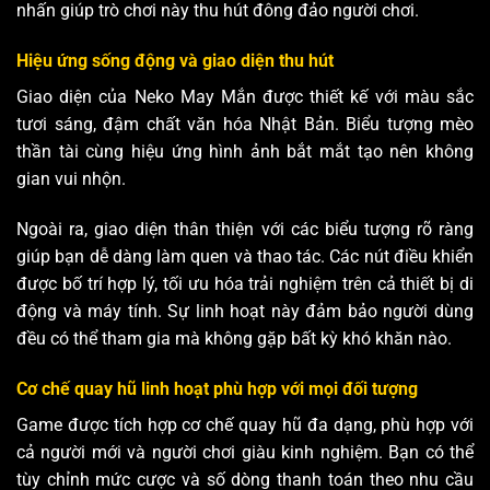
nhấn giúp trò chơi này thu hút đông đảo người chơi.
Hiệu ứng sống động và giao diện thu hút
Giao diện của Neko May Mắn được thiết kế với màu sắc
tươi sáng, đậm chất văn hóa Nhật Bản. Biểu tượng mèo
thần tài cùng hiệu ứng hình ảnh bắt mắt tạo nên không
gian vui nhộn.
Ngoài ra, giao diện thân thiện với các biểu tượng rõ ràng
giúp bạn dễ dàng làm quen và thao tác. Các nút điều khiển
được bố trí hợp lý, tối ưu hóa trải nghiệm trên cả thiết bị di
động và máy tính. Sự linh hoạt này đảm bảo người dùng
đều có thể tham gia mà không gặp bất kỳ khó khăn nào.
Cơ chế quay hũ linh hoạt phù hợp với mọi đối tượng
Game được tích hợp cơ chế quay hũ đa dạng, phù hợp với
cả người mới và người chơi giàu kinh nghiệm. Bạn có thể
tùy chỉnh mức cược và số dòng thanh toán theo nhu cầu