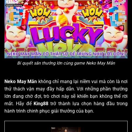
Bí quyết săn thưởng lớn cùng game Neko May Mắn
Neko May Mắn
không chỉ mang lại niềm vui mà còn là nơi
thử thách vận may đầy hấp dẫn. Với những phần thưởng
lớn đang chờ đợi, trò chơi này sẽ khiến bạn không thể rời
mắt. Hãy để
King88
trở thành lựa chọn hàng đầu trong
hành trình chinh phục giải thưởng của bạn.