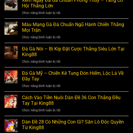
Xem Ngày Đá Gà Chuẩn Phong Thuỷ – Tăng Cơ
Đẹp
Hội Thắng Lớn
Nhất
ở
Chức năng bình luận bị tắt
Thế
Xem
Giới
Ngày
Màu Mạng Gà Đá Chuẩn Ngũ Hành Chiến Thắng
Khiến
Đá
Sân
Mọi Trận
Gà
Đấu
ở
Chức năng bình luận bị tắt
Chuẩn
Nổ
Màu
Phong
Bừng
Mạng
Đá Gà Nòi – Bí Kíp Đặt Cược Thắng Siêu Lớn Tại
Thuỷ
Sức
Gà
–
King88
Mạnh
Đá
Tăng
ở
Chức năng bình luận bị tắt
Chuẩn
Cơ
Đá
Ngũ
Hội
Gà
Đá Gà Mỹ – Chiến Kê Tung Đòn Hiểm, Lộc Lá Về
Hành
Thắng
Nòi
Chiến
Đầy Tay
Lớn
–
Thắng
ở
Chức năng bình luận bị tắt
Bí
Mọi
Đá
Kíp
Trận
Gà
Cách Vào Tiền Nuôi Dàn Đề 36 Con Thắng Đều
Đặt
Mỹ
Cược
Tay Tại King88
–
Thắng
ở
Chức năng bình luận bị tắt
Chiến
Siêu
Cách
Kê
Lớn
Vào
Dàn Đề 28 Có Những Con Gì? Săn Lô Độc Quyền
Tung
Tại
Tiền
Đòn
Từ King88
King88
Nuôi
Hiểm,