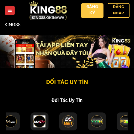
Bỏ
ĐĂNG
ĐĂNG
qua
KÝ
NHẬP
nội
KING88
dung
ĐỐI TÁC UY TÍN
Đối Tác Uy Tín