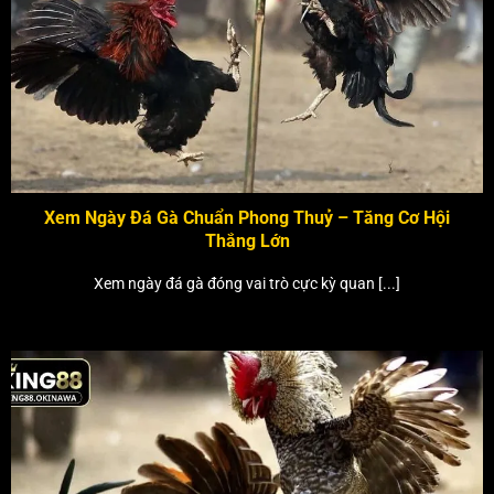
Xem Ngày Đá Gà Chuẩn Phong Thuỷ – Tăng Cơ Hội
Thắng Lớn
Xem ngày đá gà đóng vai trò cực kỳ quan [...]