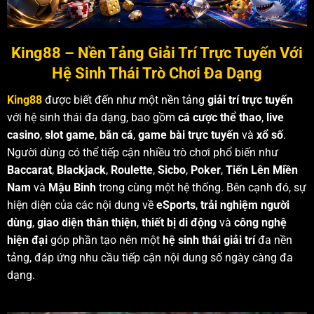
King88
– Nền Tảng Giải Trí Trực Tuyến Với
Hệ Sinh Thái Trò Chơi Đa Dạng
King88
được biết đến như một nền tảng
giải trí trực tuyến
với hệ sinh thái đa dạng, bao gồm
cá cược thể thao
,
live
casino
,
slot game
,
bắn cá
,
game bài trực tuyến
và
xổ số
.
Người dùng có thể tiếp cận nhiều trò chơi phổ biến như
Baccarat
,
Blackjack
,
Roulette
,
Sicbo
,
Poker
,
Tiến Lên Miền
Nam
và
Mậu Binh
trong cùng một hệ thống. Bên cạnh đó, sự
hiện diện của các nội dung về
eSports
,
trải nghiệm người
dùng
,
giao diện thân thiện
,
thiết bị di động
và
công nghệ
hiện đại
góp phần tạo nên một
hệ sinh thái giải trí
đa nền
tảng, đáp ứng nhu cầu tiếp cận nội dung số ngày càng đa
dạng.